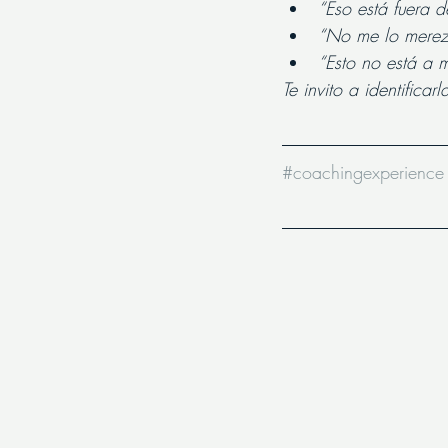
“Eso está fuera d
“No me lo mere
“Esto no está a m
Te invito a identificarl
#coachingexperience