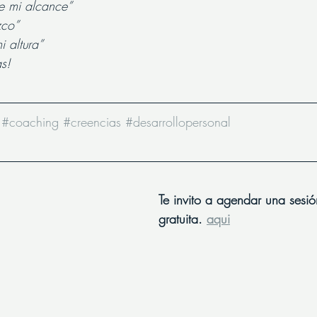
e mi alcance”   
zco”
i altura”
as!
#coaching
#creencias
#desarrollopersonal
Te invito a agendar una sesión
gratuita. 
aqui