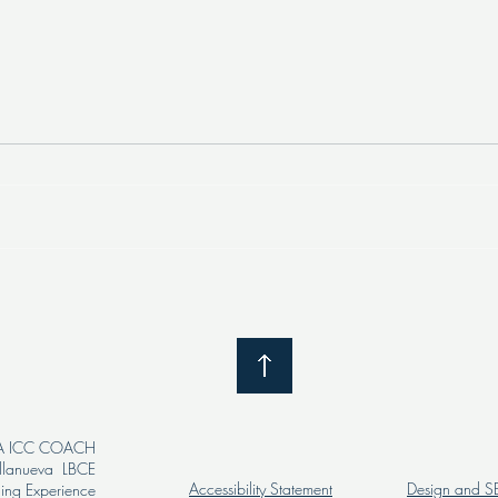
La importancia del plan de
Plan 
carrera
Profe
Éxit
VA ICC COACH
llanueva LBCE
Accessibility Statement
Design and S
hing Experience