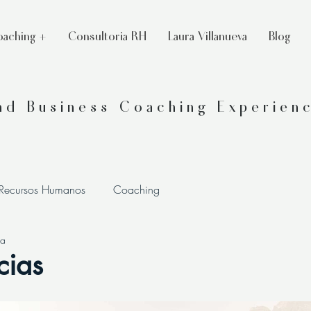
aching +
Consultoria RH
Laura Villanueva
Blog
and Business Coaching Experien
 Recursos Humanos
Coaching
ra
cias