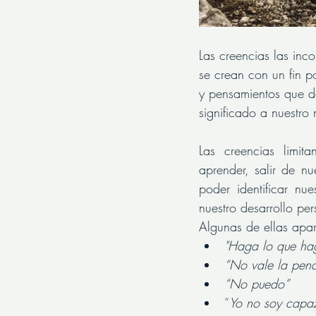
Las creencias las in
se crean con un fin po
y pensamientos que d
significado a nuestro 
Las creencias limit
aprender, salir de n
poder identificar nue
nuestro desarrollo per
Algunas de ellas apa
"Haga lo que ha
“No vale la pena
“No puedo”
“
Yo no soy capaz