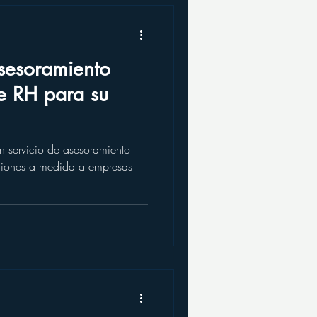
sesoramiento
e RH para su
n servicio de asesoramiento
uciones a medida a empresas