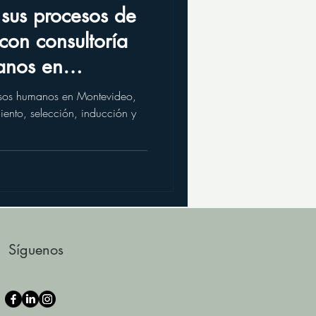
sus procesos de
con consultoría
anos en
ursos humanos en Montevideo,
iento, selección, inducción y
Síguenos