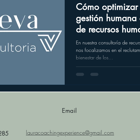
Cómo optimizar 
gestión humana 
de recursos hum
Montevideo
En nuestra consultoría de rec
nos focalizamos en el reclutam
bienestar de los...
Email
lauracoachingexperience@gmail.com
285