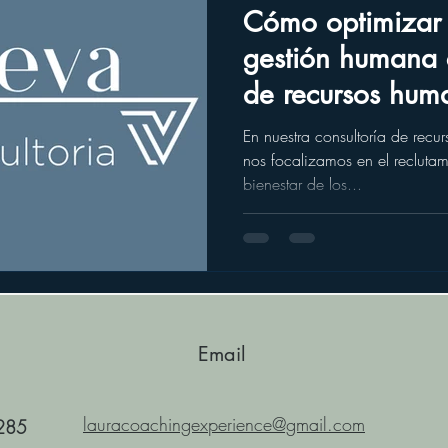
Cómo optimizar 
gestión humana 
de recursos hum
Montevideo
En nuestra consultoría de rec
nos focalizamos en el reclutam
bienestar de los...
Email
lauracoachingexperience@gmail.com
285