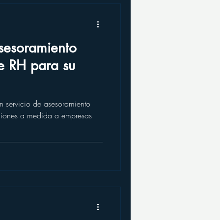
sesoramiento
e RH para su
n servicio de asesoramiento
uciones a medida a empresas