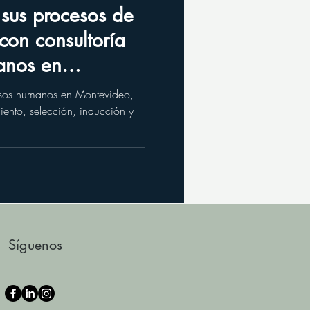
sus procesos de
con consultoría
anos en
ursos humanos en Montevideo,
iento, selección, inducción y
Síguenos