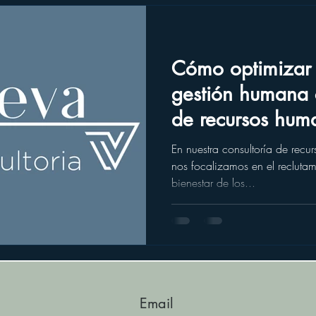
Cómo optimizar 
gestión humana 
de recursos hum
Montevideo
En nuestra consultoría de rec
nos focalizamos en el reclutam
bienestar de los...
Email