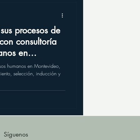
sus procesos de
con consultoría
anos en
ursos humanos en Montevideo,
iento, selección, inducción y
Síguenos