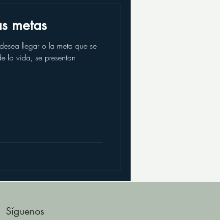
as metas
 desea llegar o la meta que se
Síguenos