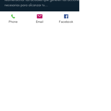
El coaching te invita a descubrir habilidades nuevas y
redimensionar las actuales que generen las acciones
necesarias para alcanzar tu...
Phone
Email
Facebook
Contacto
+(598)
99 738 285
Email
lauracoachingexperience
@gmail.com
Síguenos