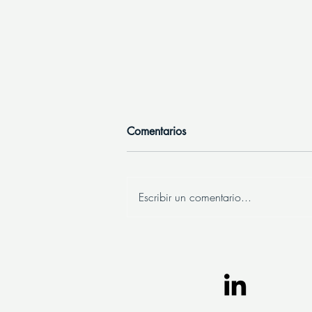
Comentarios
Escribir un comentario...
5 Errores comunes en un CV y
cómo evitarlos