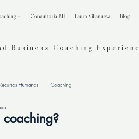
aching +
Consultoria RH
Laura Villanueva
Blog
and Business Coaching Experien
 Recursos Humanos
Coaching
tura
l coaching?