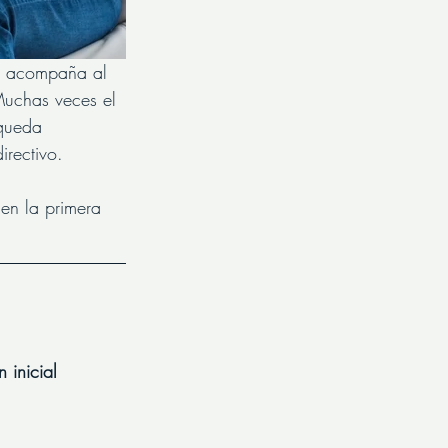
ue acompaña al 
Muchas veces el 
 queda 
irectivo. 
 en la primera 
 inicial 