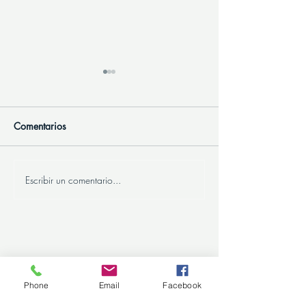
Comentarios
Escribir un comentario...
La importancia del plan de
Plan de Carrera 
carrera
Desarrollo Profes
Clave para el Éxi
Organizacional
Phone
Email
Facebook