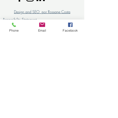
Design and SEO por Rossane Costa
Accessibility Statement
LAURA VILLANUEVA ICC COACH
Phone
Email
Facebook
©
2021-2026
para Laura Villanueva LBCE
Life and Business Coaching Experience